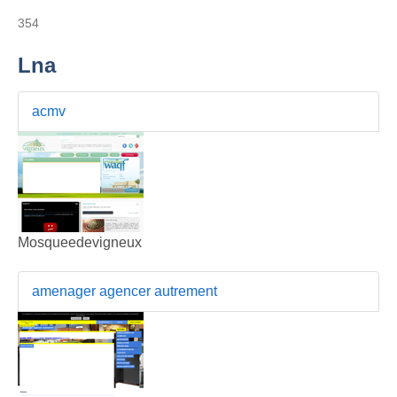
354
Lna
acmv
Mosqueedevigneux
amenager agencer autrement